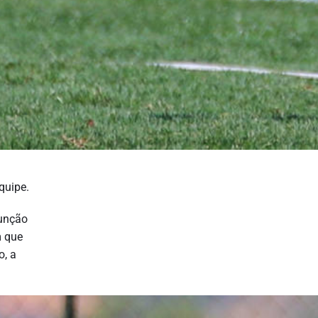
quipe.
função
m que
o, a