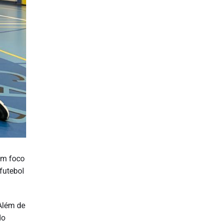
om foco
futebol
 Além de
do