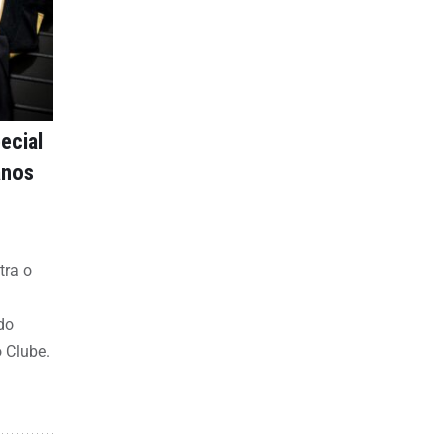
ecial
anos
tra o
do
o Clube.