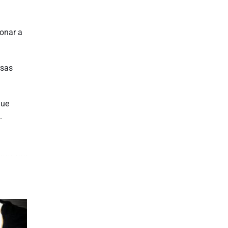
ionar a
rsas
que
.