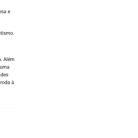
osa e
utismo.
a. Além
o uma
ades
 roda à