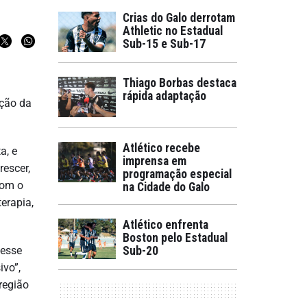
Crias do Galo derrotam
Athletic no Estadual
Sub-15 e Sub-17
Thiago Borbas destaca
rápida adaptação
ação da
Atlético recebe
a, e
imprensa em
rescer,
programação especial
com o
na Cidade do Galo
terapia,
Atlético enfrenta
Boston pelo Estadual
 esse
Sub-20
ivo”,
região