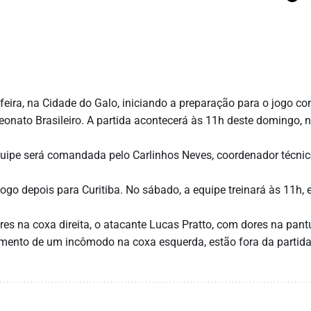
-feira, na Cidade do Galo, iniciando a preparação para o jogo co
eonato Brasileiro. A partida acontecerá às 11h deste
domingo
, 
quipe será comandada pelo Carlinhos Neves, coordenador técni
logo depois para Curitiba. No sábado, a equipe treinará às 11h,
es na coxa direita, o atacante Lucas Pratto, com dores na pantu
tamento de um incômodo na coxa esquerda, estão fora da partid