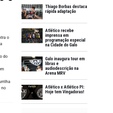
Thiago Borbas destaca
rápida adaptação
Atlético recebe
imprensa em
ntra o
programação especial
na
na Cidade do Galo
co do
Galo inaugura tour em
libras e
audiodescrição na
 em
Arena MRV
rrilha
Atlético x Atlético PI:
a no
Hoje tem Vingadoras!