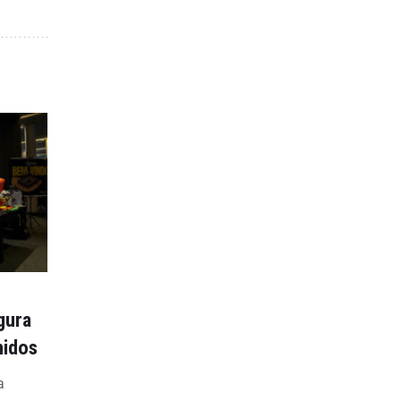
gura
nidos
a