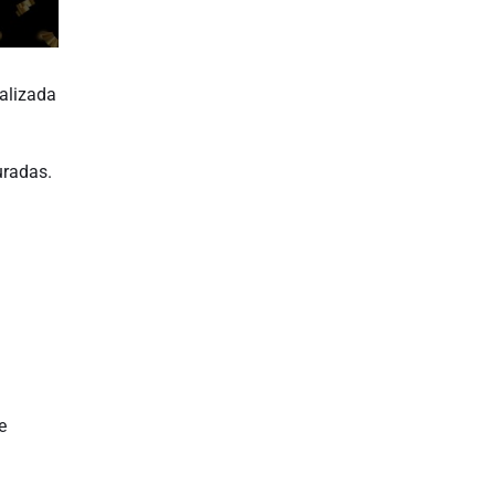
calizada
uradas.
e