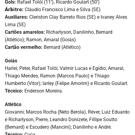
Gols:
Rafael Tolói (11’), Ricardo Goulart (50’)
Árbitro:
Cláudio Francisco Lima e Silva (SE)
Auxiliares:
Cleriston Clay Barreto Rios (SE) e Ivaney Alves
Lima (SE)
Cartões amarelos:
Richarlyson, Danilinho, Bernard
(Atlético); Ramon, Amaral (Goiás)
Cartão vermelho:
Bernard (Atlético)
Goiás
Harlei; Peter, Rafael Tolói, Valmir Lucas e Egídio; Amaral,
Thiago Mendes, Ramon (Marcos Paulo) e Thiago
Humberto (Vitor); Iarley (Felipe Amorim) e Ricardo Goulart.
Técnico:
Enderson Moreira.
Atlético
Giovanni; Marcos Rocha (Neto Berola), Réver, Luiz Eduardo
e Richarlyson; Pierre, Leandro Donizete, Fillipe Soutto
(Bernard) e Escudero (Mancini); Danilinho e André.
Técnico:
Cuca.