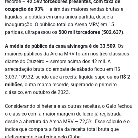
recorde –
42.592 torcedores presentes, com taxa de
ocupação de 93%
– além das maiores rendas brutas e
líquidas já obtidas em uma única partida, desde a
inauguração. O público total da Arena MRV, em 15
partidas, ultrapassou os
500 mil torcedores (
502.637)
.
A média de público da casa alvinegra é de 33.509
. Os
maiores públicos da Arena MRV foram nos três clássicos
diante do Cruzeiro – sempre acima dos 42 mil. A
arrecadação bruta do empate de sábado ficou em
R$
3.037.109,32, sendo que a receita líquida superou
os R$ 2
milhões
, outra marca recorde, superando o primeiro
clássico, em outubro de 2023.
Considerando bilheteria e as outras receitas, o Galo fechou
o clássico com a maior margem de lucro já registrada
desde a abertura da Arena MRV – 72,5%. Esse cálculo é o
índice que compara a fatia da receita total bruta que
efetivamente é auferida pelo Clube.