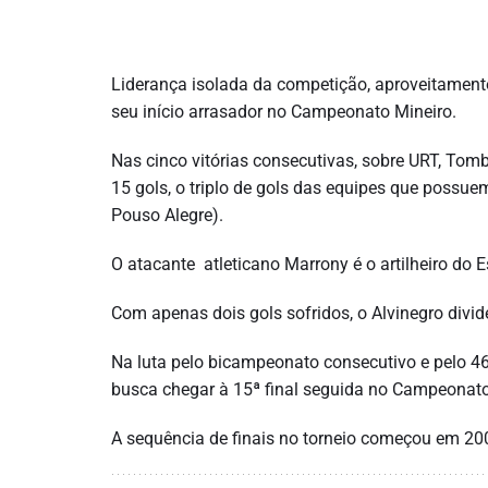
Liderança isolada da competição, aproveitamento
seu início arrasador no Campeonato Mineiro.
Nas cinco vitórias consecutivas, sobre URT, Tom
15 gols, o triplo de gols das equipes que possu
Pouso Alegre).
O atacante atleticano Marrony é o artilheiro do E
Com apenas dois gols sofridos, o Alvinegro div
Na luta pelo bicampeonato consecutivo e pelo 46º
busca chegar à 15ª final seguida no Campeonato
A sequência de finais no torneio começou em 20