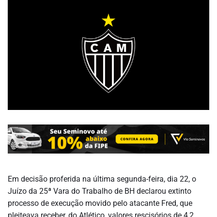
Em decisão proferida na última segunda-feira, dia 22, o
Juízo da 25ª Vara do Trabalho de BH declarou extinto
processo de execução movido pelo atacante Fred, que
pleiteava receber, do Atlético, valores rescisórios de 4,2