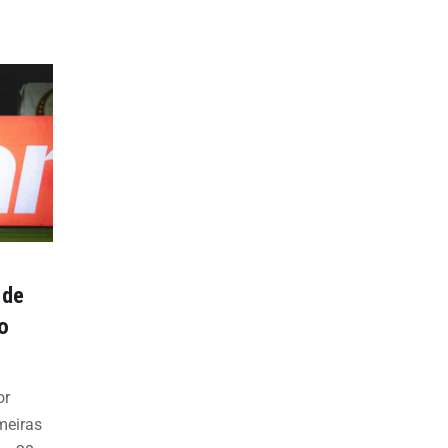
 de
o
or
meiras