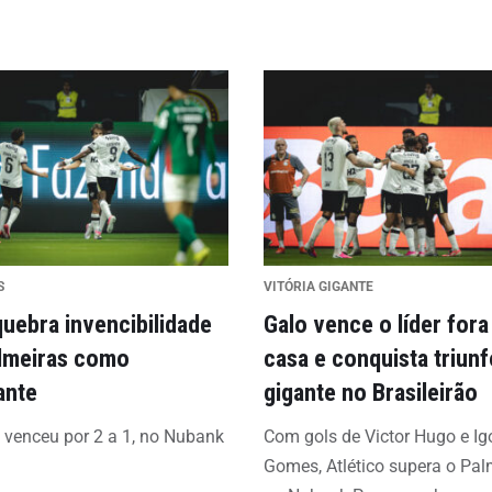
S
VITÓRIA GIGANTE
quebra invencibilidade
Galo vence o líder fora
lmeiras como
casa e conquista triunf
ante
gigante no Brasileirão
o venceu por 2 a 1, no Nubank
Com gols de Victor Hugo e Ig
Gomes, Atlético supera o Pal