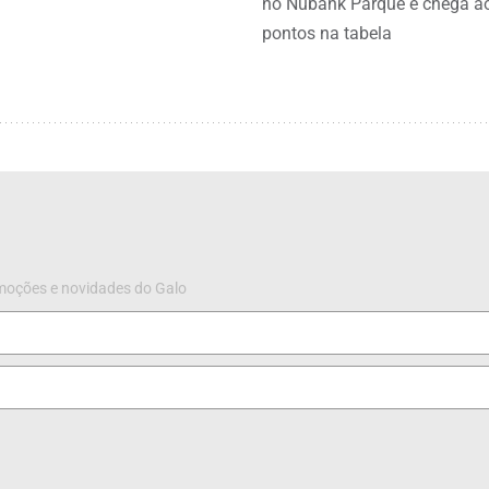
no Nubank Parque e chega a
pontos na tabela
omoções e novidades do Galo