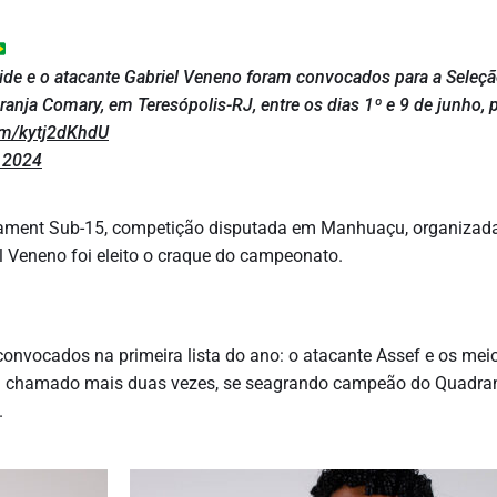
ide e o atacante Gabriel Veneno foram convocados para a Seleç
 Granja Comary, em Teresópolis-RJ, entre os dias 1º e 9 de junho,
com/kytj2dKhdU
 2024
nament Sub-15, competição disputada em Manhuaçu, organizada
el Veneno foi eleito o craque do campeonato.
onvocados na primeira lista do ano: o atacante Assef e os meio
 foi chamado mais duas vezes, se seagrando campeão do Quadra
.