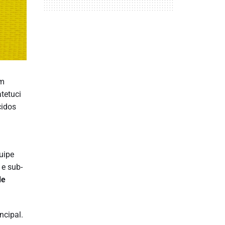
um
tetuci
cidos
uipe
 e sub-
de
ncipal.