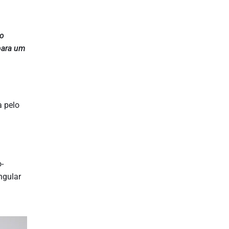
ão
 para um
 pelo
-
ngular