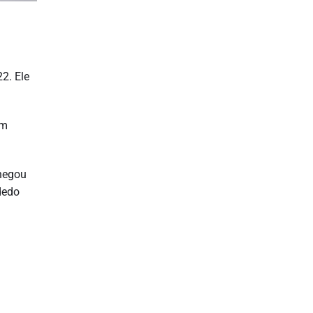
Gabriel Veneno - Atacante
2. Ele
em
chegou
dedo