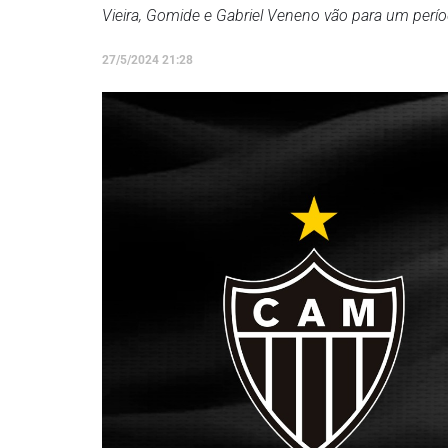
Vieira, Gomide e Gabriel Veneno vão para um perí
27/5/2024 21:28