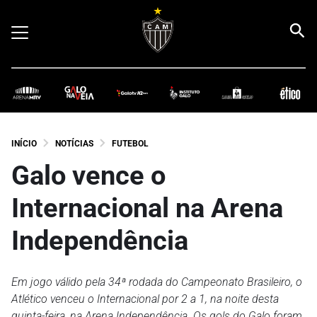
INÍCIO
NOTÍCIAS
FUTEBOL
Galo vence o
Internacional na Arena
Independência
Em jogo válido pela 34ª rodada do Campeonato Brasileiro, o
Atlético venceu o Internacional por 2 a 1, na noite desta
quinta-feira, na Arena Independência. Os gols do Galo foram