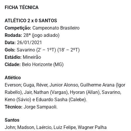
FICHA TÉCNICA
ATLÉTICO 2 x 0 SANTOS
Competição:
Campeonato Brasileiro
Rodada:
28ª (jogo adiado)
Data:
26/01/2021
Gols:
Savarino (2′ – 1ºT) (18′ – 2ºT)
Estádio:
Mineirão
Cidade:
Belo Horizonte (MG)
Atlético
Everson; Guga, Réver, Junior Alonso, Guilherme Arana (Igor
Rabello), Jair, Nathan (Vargas), Hyoran (Allan), Savarino,
Keno (Sávio) e Eduardo Sasha (Calebe).
Técnico:
Jorge Sampaoli.
Santos
John; Madson, Laércio, Luiz Felipe, Wagner Palha