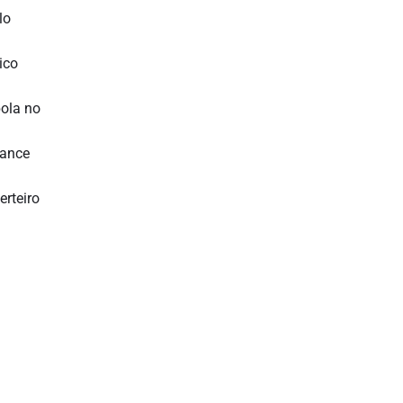
lo
ico
bola no
lance
rteiro