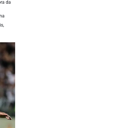
ora da
 na
is,