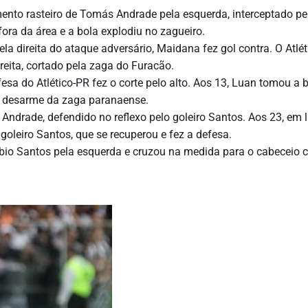
mento rasteiro de Tomás Andrade pela esquerda, interceptado pe
fora da área e a bola explodiu no zagueiro.
a direita do ataque adversário, Maidana fez gol contra. O Atlét
reita, cortado pela zaga do Furacão.
esa do Atlético-PR fez o corte pelo alto. Aos 13, Luan tomou a 
vo desarme da zaga paranaense.
ndrade, defendido no reflexo pelo goleiro Santos. Aos 23, em 
oleiro Santos, que se recuperou e fez a defesa.
o Santos pela esquerda e cruzou na medida para o cabeceio ce