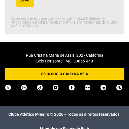
Enviar
Ao se inscrever, você concorda com nossa Política de
Privacidade e poderá receber e-mails promocionais do Clube
Atlético Mineiro.
Rua Cristina Maria de Assis, 202 - Califórnia
Belo Horizonte - MG, 30855-440
SEJA SÓCIO GALO NA VEIA
Clube Atlético Mineiro ©
2026
- Todos os direitos reservados.
Mantido por Evercode Web