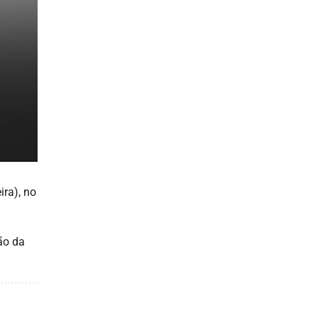
ira), no
ão da