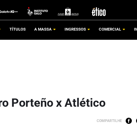
TÍTULOS
A MASSA
INGRESSOS
COMERCIAL
I
ro Porteño x Atlético
COMPARTILHE