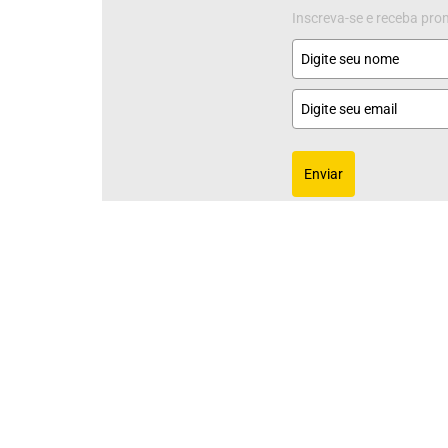
Inscreva-se e receba pr
Enviar
Ao se inscrever, você concorda com nossa Política
Rua Cristina Maria de Assis, 202 -
Califórnia
Belo Horizonte - MG, 30855-440