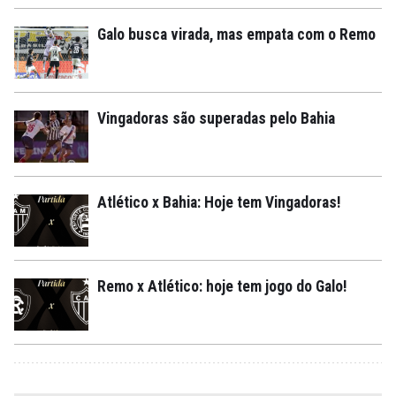
Galo busca virada, mas empata com o Remo
Vingadoras são superadas pelo Bahia
Atlético x Bahia: Hoje tem Vingadoras!
Remo x Atlético: hoje tem jogo do Galo!