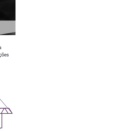
a
ações