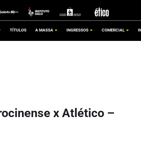
TÍTULOS
A MASSA
INGRESSOS
COMERCIAL
I
rocinense x Atlético –