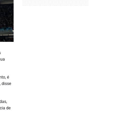
s
sua
to, é
, disse
das,
cia de