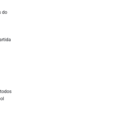
s do
artida
 todos
ol