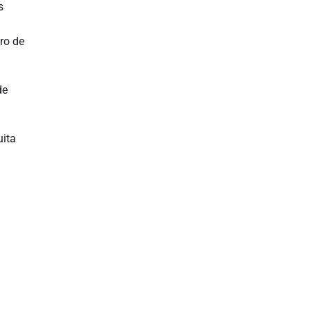
s
ro de
de
uita