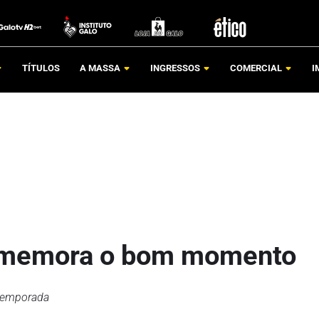
TÍTULOS
A MASSA
INGRESSOS
COMERCIAL
I
omemora o bom momento
 temporada