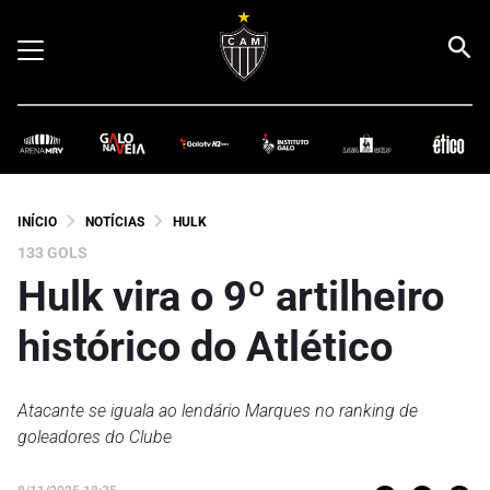
INÍCIO
NOTÍCIAS
HULK
133 GOLS
Hulk vira o 9º artilheiro
histórico do Atlético
Atacante se iguala ao lendário Marques no ranking de
goleadores do Clube