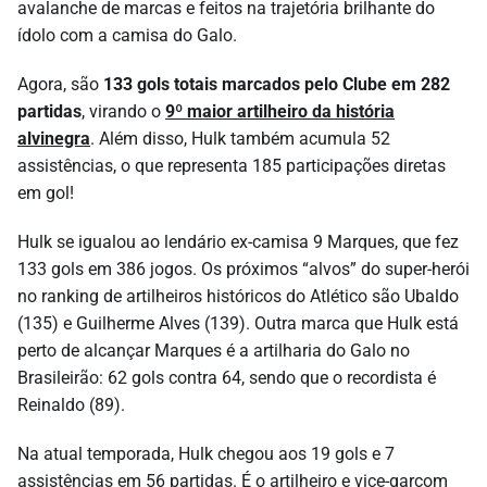
avalanche de marcas e feitos na trajetória brilhante do
ídolo com a camisa do Galo.
Agora, são
133 gols totais marcados pelo Clube em 282
partidas
, virando o
9º maior artilheiro da história
alvinegra
. Além disso, Hulk também acumula 52
assistências, o que representa 185 participações diretas
em gol!
Hulk se igualou ao lendário ex-camisa 9 Marques, que fez
133 gols em 386 jogos. Os próximos “alvos” do super-herói
no ranking de artilheiros históricos do Atlético são Ubaldo
(135) e Guilherme Alves (139). Outra marca que Hulk está
perto de alcançar Marques é a artilharia do Galo no
Brasileirão: 62 gols contra 64, sendo que o recordista é
Reinaldo (89).
Na atual temporada, Hulk chegou aos 19 gols e 7
assistências em 56 partidas. É o artilheiro e vice-garçom