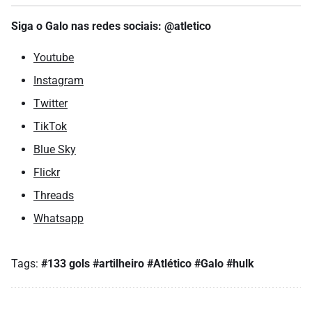
Siga o Galo nas redes sociais: @atletico
Youtube
Instagram
Twitter
TikTok
Blue Sky
Flickr
Threads
Whatsapp
Tags:
#133 gols
#artilheiro
#Atlético
#Galo
#hulk