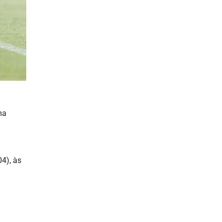
ma
4), às