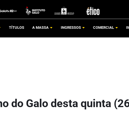
TÍTULOS
A MASSA
INGRESSOS
COMERCIAL
I
o do Galo desta quinta (2