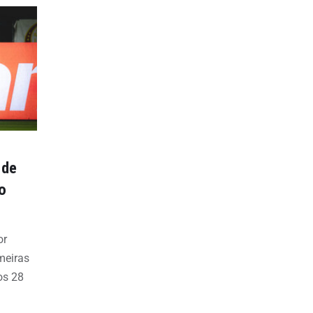
 de
o
or
meiras
os 28