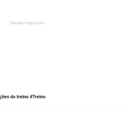
Daniela Veiga/Galo
ções do treino
#Treino