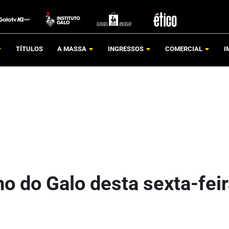
TÍTULOS
A MASSA
INGRESSOS
COMERCIAL
I
o do Galo desta sexta-fei