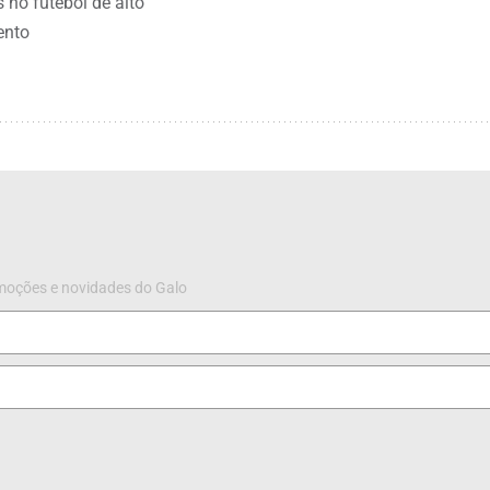
s no futebol de alto
ento
omoções e novidades do Galo