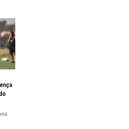
sença
 do
anhã