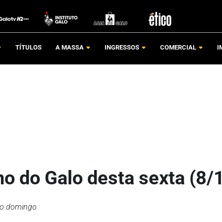
TÍTULOS
A MASSA
INGRESSOS
COMERCIAL
I
no do Galo desta sexta (8/
 no domingo