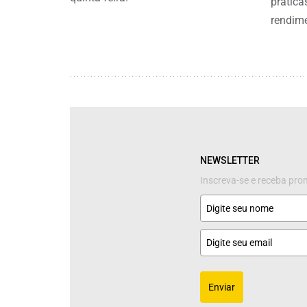
prática
rendim
NEWSLETTER
Inscreva-se e receba pr
Enviar