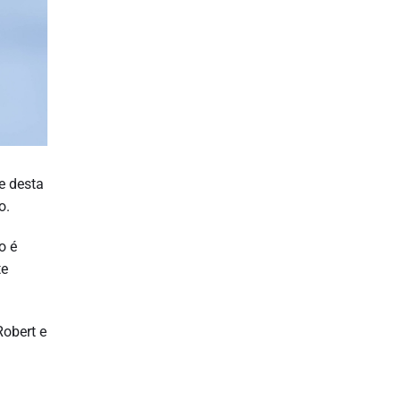
e desta
o.
o é
te
Robert e