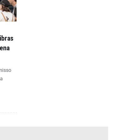
ibras
rena
omisso
ia