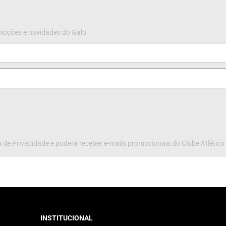
omoções e novidades do Galo
 de Privacidade e poderá receber e-mails promocionais do Clube Atlético
INSTITUCIONAL