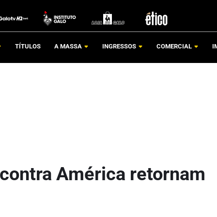
TÍTULOS
A MASSA
INGRESSOS
COMERCIAL
I
 contra América retornam