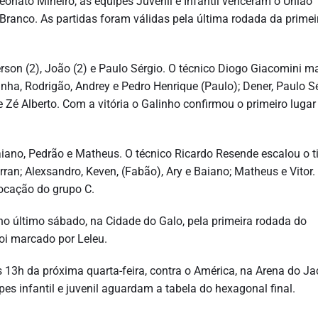
eonato Mineiro, as equipes Juvenil e Infantil venceram o União
Branco. As partidas foram válidas pela última rodada da primei
erson (2), João (2) e Paulo Sérgio. O técnico Diogo Giacomini 
a, Rodrigão, Andrey e Pedro Henrique (Paulo); Dener, Paulo Sé
e Zé Alberto. Com a vitória o Galinho confirmou o primeiro lugar
Baiano, Pedrão e Matheus. O técnico Ricardo Resende escalou o 
rran; Alexsandro, Keven, (Fabão), Ary e Baiano; Matheus e Vitor
locação do grupo C.
, no último sábado, na Cidade do Galo, pela primeira rodada do
oi marcado por Leleu.
13h da próxima quarta-feira, contra o América, na Arena do Ja
es infantil e juvenil aguardam a tabela do hexagonal final.