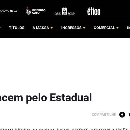
TÍTULOS
A MASSA
INGRESSOS
COMERCIAL
I
encem pelo Estadual
COMPARTILHE