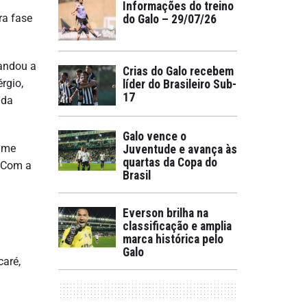
Informações do treino
ra fase
do Galo – 29/07/26
mandou a
Crias do Galo recebem
rgio,
líder do Brasileiro Sub-
17
 da
Galo vence o
time
Juventude e avança às
quartas da Copa do
. Com a
Brasil
Everson brilha na
classificação e amplia
marca histórica pelo
Galo
caré,