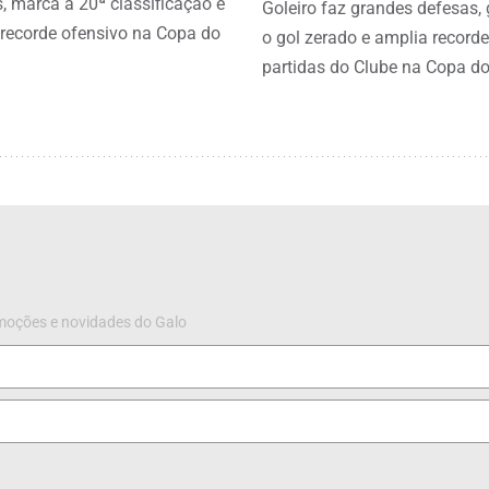
, marca a 20ª classificação e
Goleiro faz grandes defesas,
recorde ofensivo na Copa do
o gol zerado e amplia recorde
partidas do Clube na Copa do
omoções e novidades do Galo