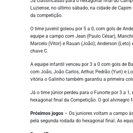
Já classificadas para o hexagonal final do Camp
Luziense, no último sábado, na cidade de Capim 
da competição.
O time juvenil goleou por 5 a 0, com gols de And
equipe a campo com Jean (Paulo César), Manchinh
Marcelo (Vitor) e Rauan (João); Anderson (Leto) 
chave C.
A equipe infantil venceu por 3 a 0 com gols de 
com João, João Carlos, Arthur, Pedrão (Yuri) e Lo
vitória o Galinho também garantiu a primeira co
Já o time júnior perdeu para o Funorte por 3 a 1
hexagonal final da Competição. O gol alvinegro f
Próximos jogos
– Os juniores voltam a campo às 
pela segunda rodada do hexagonal final. As equip