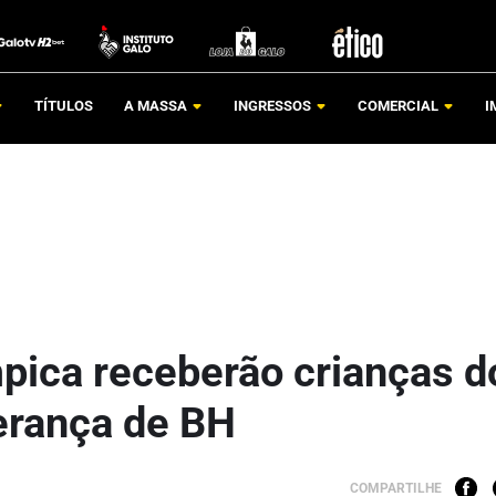
TÍTULOS
A MASSA
INGRESSOS
COMERCIAL
I
mpica receberão crianças d
erança de BH
COMPARTILHE