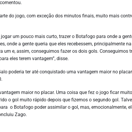
, comentou.
arte do jogo, com exceção dos minutos finais, muito mais contr
 jogar um pouco mais curto, trazer o Botafogo para onde a gent
vres, onde a gente queria que eles recebessem, principalmente na
ntra um e, assim, conseguimos fazer os dois gols. Conseguimos t
 para eles terem vantagem”, disse.
Galo poderia ter até conquistado uma vantagem maior no placar
0.
 vantagem maior no placar. Uma coisa que fez o jogo ficar muit
rido o gol muito rápido depois que fizemos o segundo gol. Talvez
ara o Botafogo poder assimilar o gol, mas, emocionalmente, e
oncluiu Zago.