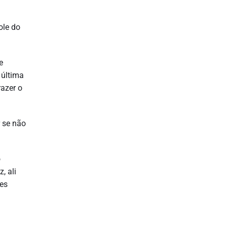
ole do
e
 última
razer o
 se não
o
, ali
les