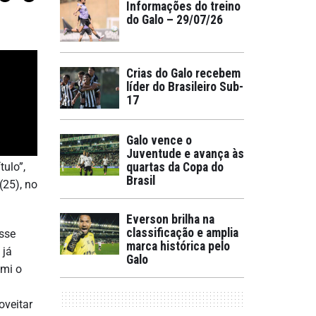
Informações do treino
do Galo – 29/07/26
Crias do Galo recebem
líder do Brasileiro Sub-
17
Galo vence o
Juventude e avança às
ulo”,
quartas da Copa do
Brasil
(25), no
Everson brilha na
classificação e amplia
esse
marca histórica pelo
 já
Galo
umi o
oveitar