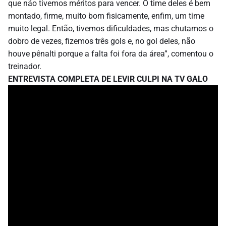
que não tivemos méritos para vencer. O time deles é bem
montado, firme, muito bom fisicamente, enfim, um time
muito legal. Então, tivemos dificuldades, mas chutamos o
dobro de vezes, fizemos três gols e, no gol deles, não
houve pênalti porque a falta foi fora da área”, comentou o
treinador.
ENTREVISTA COMPLETA DE LEVIR CULPI NA TV GALO