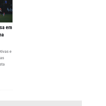
nsa em
na
etivas e
bas
sta