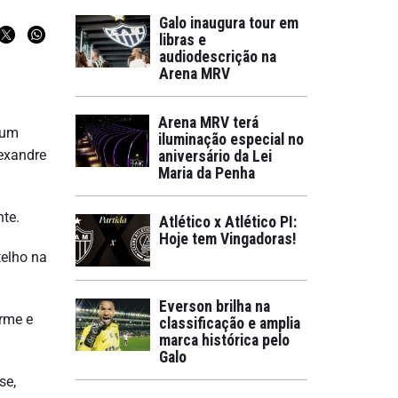
Galo inaugura tour em
libras e
audiodescrição na
Arena MRV
Arena MRV terá
 um
iluminação especial no
lexandre
aniversário da Lei
Maria da Penha
nte.
Atlético x Atlético PI:
Hoje tem Vingadoras!
telho na
Everson brilha na
erme e
classificação e amplia
marca histórica pelo
Galo
se,