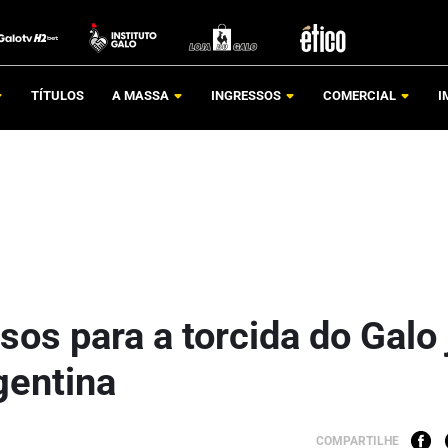
TÍTULOS
A MASSA
INGRESSOS
COMERCIAL
I
sos para a torcida do Galo 
gentina
COMPARTILHE