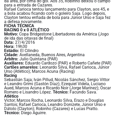
da área, por cima do gol. Aos 35, Robinho deixou o campo
para a entrada de Cazares.
Rafael Carioca tentou lançamento para Clayton, aos 45, e
a bola acabou ficando com o goleiro Saja. Logo depois,
Clayton tentou enfiada de bola para Júnior Urso e Saja fez
a defesa novamente.
FICHA TÉCNICA
RACING 0 x 0 ATLÉTICO
Motivo:
Copa Bridgestone Libertadores da América (Jogo
de ida das oitavas de final)
Data:
27/4/2016
Hora:
19h30
Estádio:
El Cilindro
Cidade:
Avellaneda, Buenos Aires, Argentina
Árbitro:
Julio Quintana (PAR)
Auxiliares:
Eduardo Cardozo (PAR) e Roberto Cañete (PAR)
Cartões amarelos:
Leonardo Silva, Rafael Carioca, Júnior
Urso (Atlético); Marcos Acuna (Racing)
Racing
Sebastián Saja; Iván Pillud, Nicolás Sánchez, Sergio Vittor
e Leandro Grimi (Gastón Díaz); Ezequiel Videla, Luciano
Aued, Marcos Acuna e Ricardo Noir (Jorge Marínez); Óscar
Romero e Lisandro López.
Técnico:
Facundo Sava.
Atlético
Victor; Marcos Rocha, Leonardo Silva, Erazo e Douglas
Santos; Rafael Carioca, Leandro Donizete, Júnior Urso e
Dátolo (Clayton); Robinho (Cazares) e Lucas Pratto.
Técnico:
Diego Aguirre.