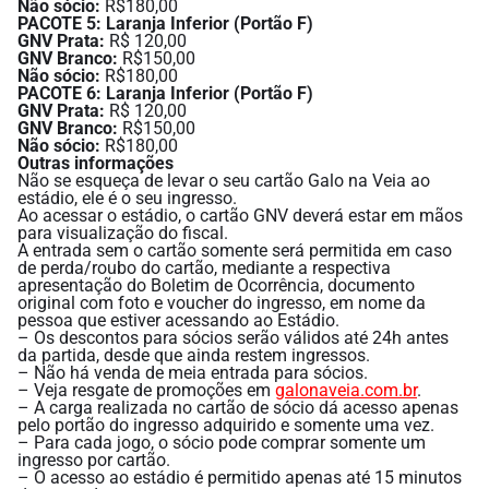
Não sócio
:
R$180,00
PACOTE 5: Laranja Inferior (Portão F)
GNV Prata:
R$ 120,00
GNV Branco:
R$150,00
Não sócio
:
R$180,00
PACOTE 6: Laranja Inferior (Portão F)
GNV Prata:
R$ 120,00
GNV Branco:
R$150,00
Não sócio
:
R$180,00
Outras informações
Não se esqueça de levar o seu cartão Galo na Veia ao
estádio, ele é o seu ingresso.
Ao acessar o estádio, o cartão GNV deverá estar em mãos
para visualização do fiscal.
A entrada sem o cartão somente será permitida em caso
de perda/roubo do cartão, mediante a respectiva
apresentação do Boletim de Ocorrência, documento
original com foto e voucher do ingresso, em nome da
pessoa que estiver acessando ao Estádio.
– Os descontos para sócios serão válidos até 24h antes
da partida, desde que ainda restem ingressos.
– Não há venda de meia entrada para sócios.
– Veja resgate de promoções em
galonaveia.com.br
.
– A carga realizada no cartão de sócio dá acesso apenas
pelo portão do ingresso adquirido e somente uma vez.
– Para cada jogo, o sócio pode comprar somente um
ingresso por cartão.
– O acesso ao estádio é permitido apenas até 15 minutos