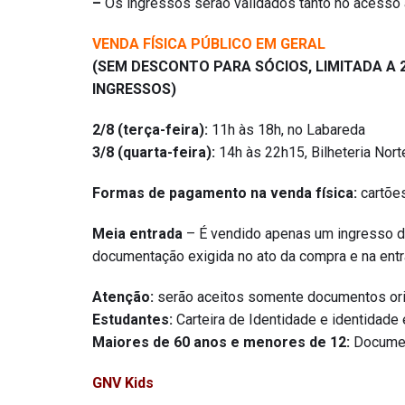
–
Os ingressos serão validados tanto no acesso
VENDA FÍSICA PÚBLICO EM GERAL
(SEM DESCONTO PARA SÓCIOS, LIMITADA A 2
INGRESSOS)
2/8 (terça-feira):
11h às 18h, no Labareda
3/8 (quarta-feira):
14h às 22h15, Bilheteria Nort
Formas de pagamento na venda física:
cartões
Meia entrada
– É vendido apenas um ingresso d
documentação exigida no ato da compra e na entr
Atenção:
serão aceitos somente documentos ori
Estudantes:
Carteira de Identidade e identidade e
Maiores de 60 anos e menores de 12:
Documen
GNV Kids