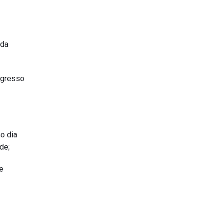
 da
ngresso
no dia
de;
e