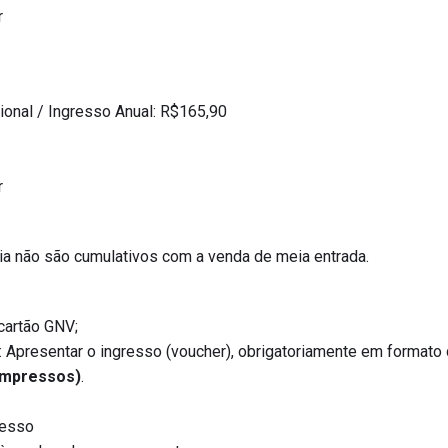
r
ional / Ingresso Anual: R$165,90
r
a não são cumulativos com a venda de meia entrada.
cartão GNV;
Apresentar o ingresso (voucher), obrigatoriamente em formato d
impressos)
.
resso