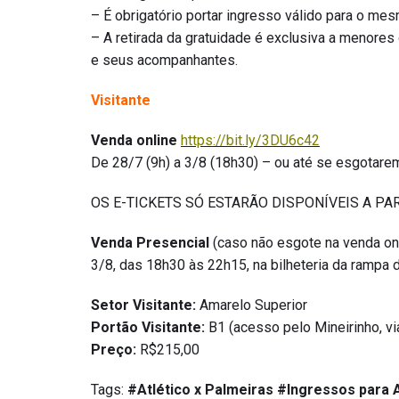
– É obrigatório portar ingresso válido para o mes
– A retirada da gratuidade é exclusiva a menores
e seus acompanhantes.
Visitante
Venda online
https://bit.ly/3DU6c42
De 28/7 (9h) a 3/8 (18h30) – ou até se esgotare
OS E-TICKETS SÓ ESTARÃO DISPONÍVEIS A PAR
Venda Presencial
(caso não esgote na venda onl
3/8, das 18h30 às 22h15, na bilheteria da rampa 
Setor Visitante:
Amarelo Superior
Portão Visitante:
B1 (acesso pelo Mineirinho, vi
Preço:
R$215,00
Tags:
#Atlético x Palmeiras
#Ingressos para A