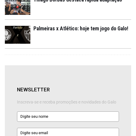
Palmeiras x Atlético: hoje tem jogo do Galo!
NEWSLETTER
Inscreva-se e receba promoções e novidades do Galo