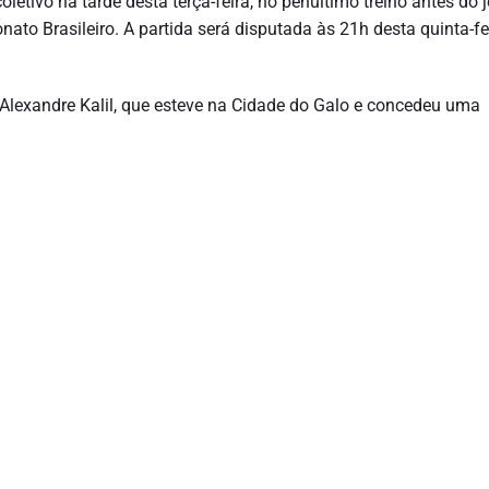
tivo na tarde desta terça-feira, no penúltimo treino antes do 
to Brasileiro. A partida será disputada às 21h desta quinta-fe
Alexandre Kalil, que esteve na Cidade do Galo e concedeu uma