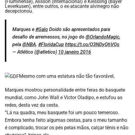
(Fluminense), Alisson (Internacional) e Kiessling (Bayer
Leverkusen), entre outros, o ex-atacante alvinegro não
decepcionou.
Marques e
#Galo
Doido são apresentados para
desafio de arremessos, no jogo do
@OrlandoMagic
,
pela
@NBA
.
#FloridaCup
https://t.co/Q3NDyQhVQs
— Atlético (@atletico)
10 janeiro 2016
Mesmo com uma estatura não tão favorável,
Marques mostrou personalidade entre feras do basquete
mundial, como John Wall e Victor Oladipo, e estufou as
redes, desta vez da cesta.
“Lá na quadra, meu basquete foi um pouco temeroso.
Embora tenha feito algumas cestas, para o meu tamanho
é complicado, trocar os pés pelas mãos, calçar tênis e não