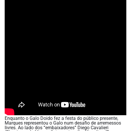
Enquanto o Galo Doido fez a festa do público presente,
Marques representou o Galo num desafio de arremessos
livres. Ao lado dos “embaixadores” Diego Cavalieri