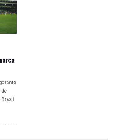
 marca
 garante
 de
 Brasil