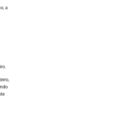
o, a
ro.
eiro,
endo
nte