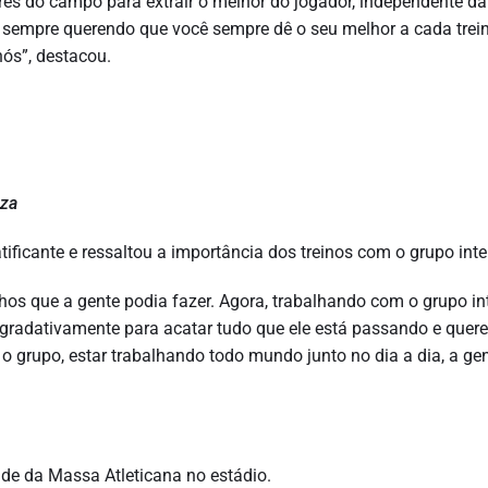
es do campo para extrair o melhor do jogador, independente da
á sempre querendo que você sempre dê o seu melhor a cada trein
ós”, destacou.
uza
ificante e ressaltou a importância dos treinos com o grupo intei
os que a gente podia fazer. Agora, trabalhando com o grupo int
o gradativamente para acatar tudo que ele está passando e quer
 o grupo, estar trabalhando todo mundo junto no dia a dia, a ge
de da Massa Atleticana no estádio.