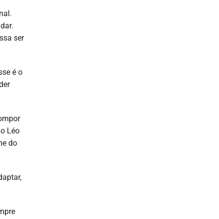
nal.
dar.
ssa ser
sse é o
der
compor
 o Léo
ime do
daptar,
empre