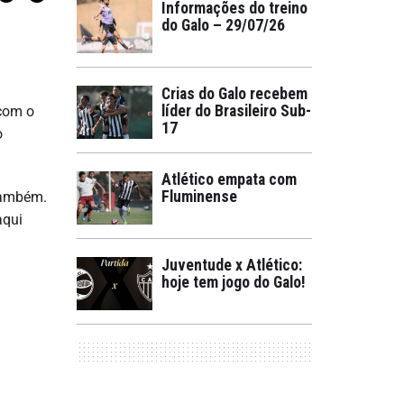
Informações do treino
do Galo – 29/07/26
Crias do Galo recebem
líder do Brasileiro Sub-
 com o
17
o
Atlético empata com
Fluminense
 também.
aqui
Juventude x Atlético:
hoje tem jogo do Galo!