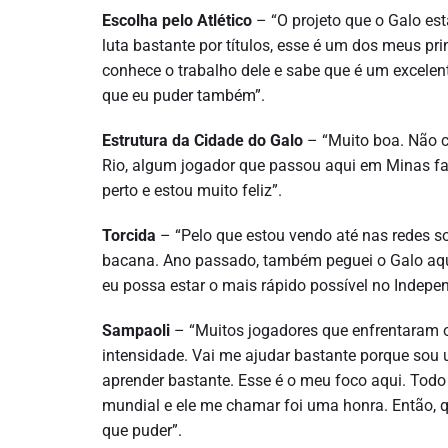
Escolha pelo Atlético
– “O projeto que o Galo es
luta bastante por títulos, esse é um dos meus p
conhece o trabalho dele e sabe que é um excelen
que eu puder também”.
Estrutura da Cidade do Galo
– “Muito boa. Não co
Rio, algum jogador que passou aqui em Minas fal
perto e estou muito feliz”.
Torcida
– “Pelo que estou vendo até nas redes s
bacana. Ano passado, também peguei o Galo aqui 
eu possa estar o mais rápido possível no Indepen
Sampaoli
– “Muitos jogadores que enfrentaram o 
intensidade. Vai me ajudar bastante porque sou 
aprender bastante. Esse é o meu foco aqui. Tod
mundial e ele me chamar foi uma honra. Então, 
que puder”.