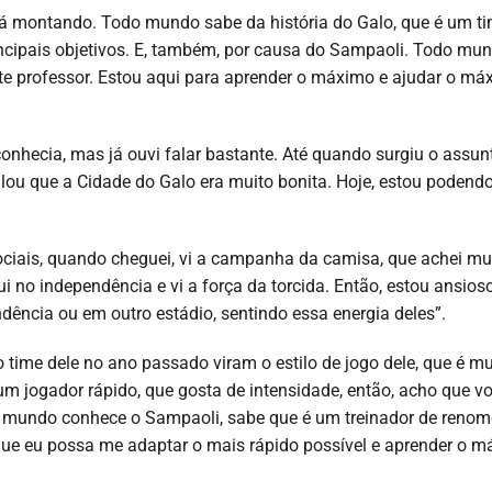
tá montando. Todo mundo sabe da história do Galo, que é um t
rincipais objetivos. E, também, por causa do Sampaoli. Todo mu
te professor. Estou aqui para aprender o máximo e ajudar o má
nhecia, mas já ouvi falar bastante. Até quando surgiu o assun
ou que a Cidade do Galo era muito bonita. Hoje, estou podendo
ociais, quando cheguei, vi a campanha da camisa, que achei mu
no independência e vi a força da torcida. Então, estou ansios
dência ou em outro estádio, sentindo essa energia deles”.
time dele no ano passado viram o estilo de jogo dele, que é mu
um jogador rápido, que gosta de intensidade, então, acho que v
o mundo conhece o Sampaoli, sabe que é um treinador de renom
que eu possa me adaptar o mais rápido possível e aprender o 