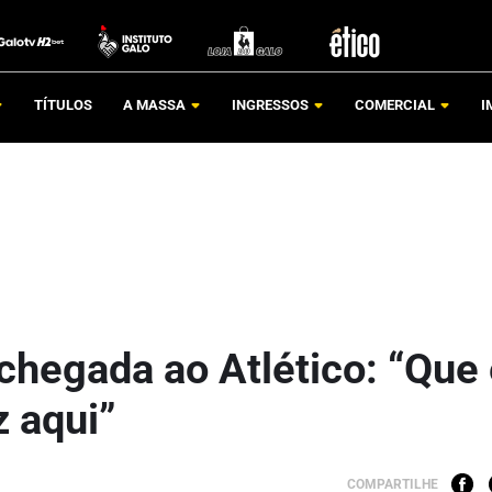
TÍTULOS
A MASSA
INGRESSOS
COMERCIAL
I
hegada ao Atlético: “Que
z aqui”
COMPARTILHE