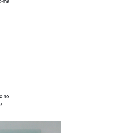
do-me
a
ho no
a