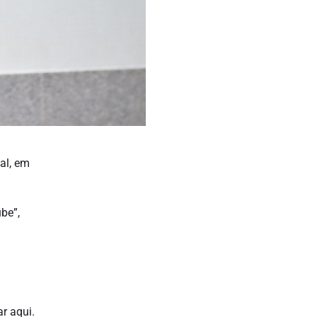
al, em
be”,
ar aqui.