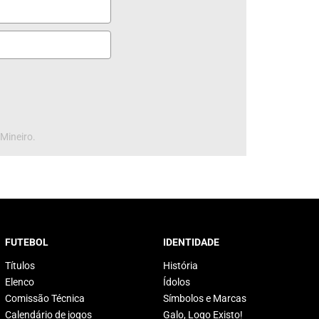
 Mineiro.
FUTEBOL
IDENTIDADE
Títulos
História
Elenco
Ídolos
Comissão Técnica
Símbolos e Marcas
Calendário de jogos
Galo, Logo Existo!