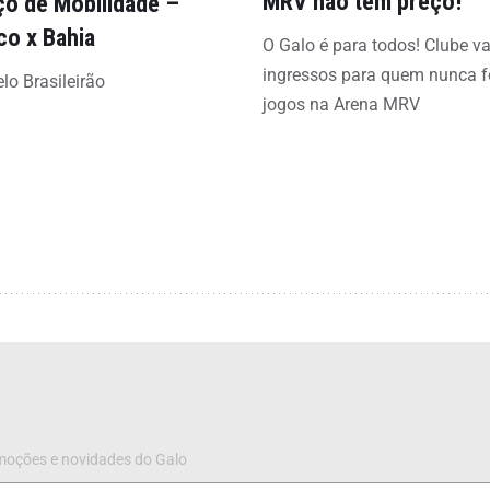
MRV não tem preço!
ço de Mobilidade –
co x Bahia
O Galo é para todos! Clube vai
ingressos para quem nunca f
lo Brasileirão
jogos na Arena MRV
omoções e novidades do Galo