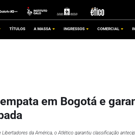
TÍTULOS
A MASSA
INGRESSOS
COMERCIAL
I
lo empata em Bogotá e gara
ipada
bertadores da América, o Atlético garantiu classificação anteci