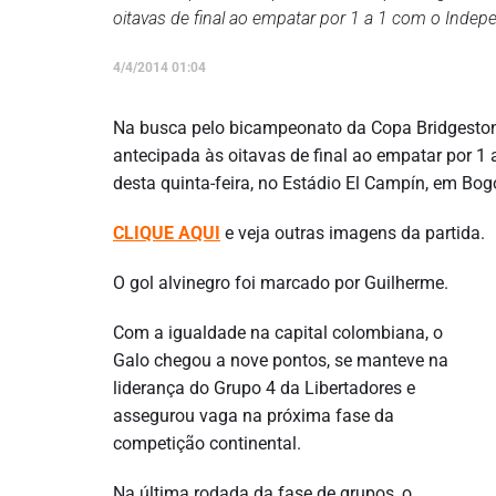
oitavas de final ao empatar por 1 a 1 com o Indepe
4/4/2014 01:04
Na busca pelo bicampeonato da Copa Bridgestone 
antecipada às oitavas de final ao empatar por 1 
desta quinta-feira, no Estádio El Campín, em Bog
CLIQUE AQUI
e veja outras imagens da partida.
O gol alvinegro foi marcado por Guilherme.
Com a igualdade na capital colombiana, o
Galo chegou a nove pontos, se manteve na
liderança do Grupo 4 da Libertadores e
assegurou vaga na próxima fase da
competição continental.
Na última rodada da fase de grupos, o