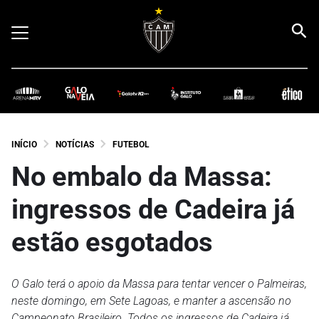
INÍCIO
NOTÍCIAS
FUTEBOL
No embalo da Massa:
ingressos de Cadeira já
estão esgotados
O Galo terá o apoio da Massa para tentar vencer o Palmeiras,
neste domingo, em Sete Lagoas, e manter a ascensão no
Campeonato Brasileiro. Todos os ingressos de Cadeira já