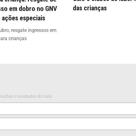
das crianças
sso em dobro no GNV
e ações especiais
bro, resgate ingressos em
ara crianças
omoções e novidades do Galo