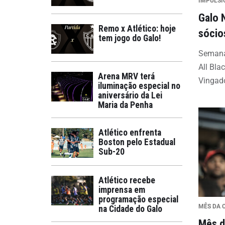
IMPULS
Galo 
Remo x Atlético: hoje
sócio
tem jogo do Galo!
Semana
All Bla
Arena MRV terá
Vingad
iluminação especial no
aniversário da Lei
Maria da Penha
Atlético enfrenta
Boston pelo Estadual
Sub-20
Atlético recebe
imprensa em
programação especial
MÊS DA 
na Cidade do Galo
Mês d