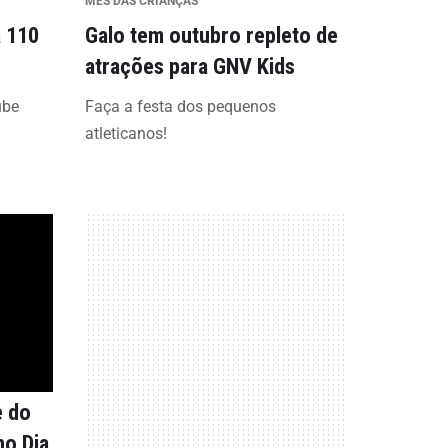
MÊS DAS CRIANÇAS
a 110
Galo tem outubro repleto de
atrações para GNV Kids
ube
Faça a festa dos pequenos
atleticanos!
e do
no Dia