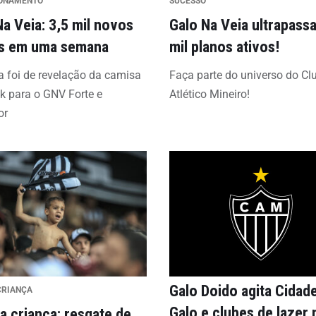
IONAMENTO
SUCESSO
Na Veia: 3,5 mil novos
Galo Na Veia ultrapass
s em uma semana
mil planos ativos!
 foi de revelação da camisa
Faça parte do universo do Cl
ck para o GNV Forte e
Atlético Mineiro!
or
Galo Doido agita Cidad
CRIANÇA
Galo e clubes de lazer 
a criança: resgate de