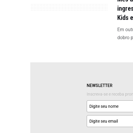
ingre
Kids 
Em outu
dobro p
NEWSLETTER
Inscreva-se e receba pr