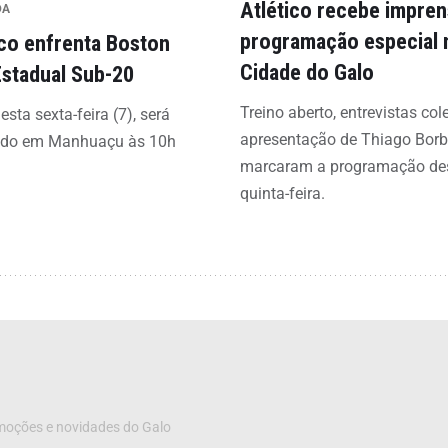
Atlético recebe impre
DA
programação especial 
ico enfrenta Boston
Cidade do Galo
Estadual Sub-20
Treino aberto, entrevistas col
esta sexta-feira (7), será
apresentação de Thiago Bor
ado em Manhuaçu às 10h
marcaram a programação de
quinta-feira.
omoções e novidades do Galo