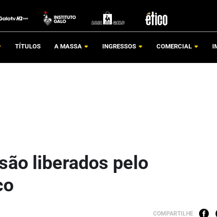
TÍTULOS
A MASSA
INGRESSOS
COMERCIAL
I
são liberados pelo
co
COMPARTILHE