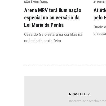
NÃO À VIOLÊNCIA
4ª RODA
Arena MRV terá iluminação
Atlét
especial no aniversário da
pelo 
Lei Maria da Penha
Duelo d
disput
Casa do Galo estará na cor lilás na
noite desta sexta-feira
NEWSLETTER
Inscreva-se e receba pr