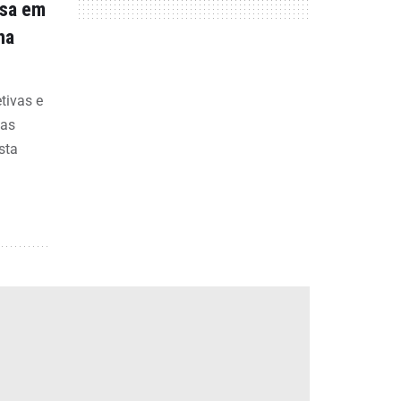
nsa em
na
etivas e
bas
sta