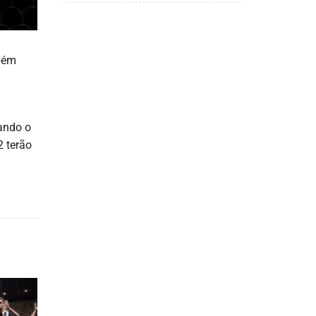
mbém
uando o
 terão