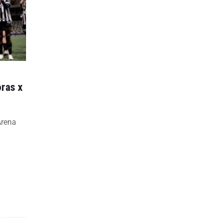
ras x
Arena