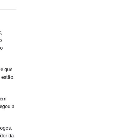
,
o
do
be que
 estão
 em
hegou a
jogos.
ador da