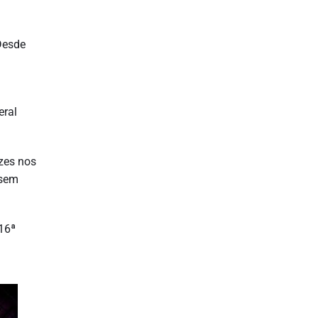
Desde
eral
ezes nos
 sem
 16ª