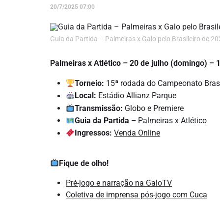
20/7/2025 07:00
Guia da Partida – Palmeiras x Galo pelo Brasileiro de 2
Palmeiras x Atlético – 20 de julho (domingo) –
Torneio:
15ª rodada do Campeonato Brasi
Local:
Estádio Allianz Parque
Transmissão:
Globo e Premiere
Guia da Partida –
Palmeiras x Atlético
Ingressos:
Venda Online
Fique de olho!
Pré-jogo e narração na GaloTV
Coletiva de imprensa pós-jogo com Cuca