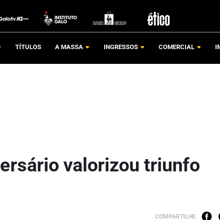
TÍTULOS
A MASSA
INGRESSOS
COMERCIAL
I
ersário valorizou triunfo
COMPARTILHE