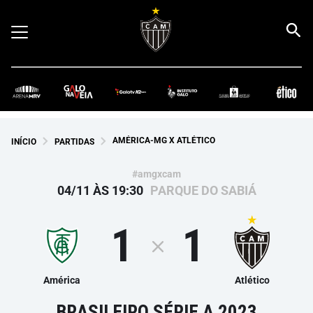
AMÉRICA-MG X ATLÉTICO
INÍCIO
PARTIDAS
#amgxcam
04/11 ÀS 19:30
PARQUE DO SABIÁ
1
1
América
Atlético
BRASILEIRO SÉRIE A 2023