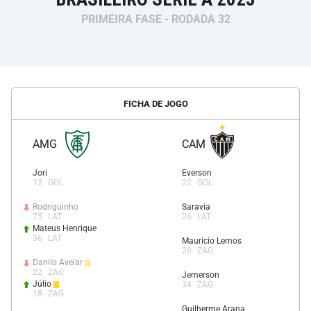
PRIMEIRA FASE - RODADA 32
FICHA DE JOGO
AMG
CAM
Jori
Everson
12
GOL
22
GOL
Rodriguinho
Saravia
75
LAT
26
LAT
Mateus Henrique
36
LAT
Mauricio Lemos
28
ZAG
Danilo Avelar
22
ZAG
Jemerson
Júlio
34
ZAG
18
ZAG
Guilherme Arana