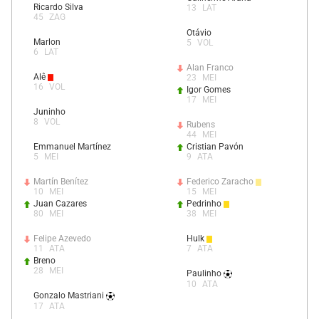
Ricardo Silva
13
LAT
45
ZAG
Otávio
Marlon
5
VOL
6
LAT
Alan Franco
Alê
23
MEI
16
VOL
Igor Gomes
17
MEI
Juninho
8
VOL
Rubens
44
MEI
Emmanuel Martínez
Cristian Pavón
5
MEI
9
ATA
Martín Benítez
Federico Zaracho
10
MEI
15
MEI
Juan Cazares
Pedrinho
80
MEI
38
MEI
Felipe Azevedo
Hulk
11
ATA
7
ATA
Breno
28
MEI
Paulinho
10
ATA
Gonzalo Mastriani
17
ATA