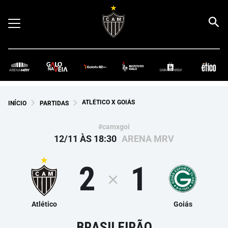
ATLÉTICO X GOIÁS
INÍCIO
PARTIDAS
#camxgoi
12/11 ÀS 18:30
ARENA MRV
2
1
Atlético
Goiás
BRASILEIRÃO