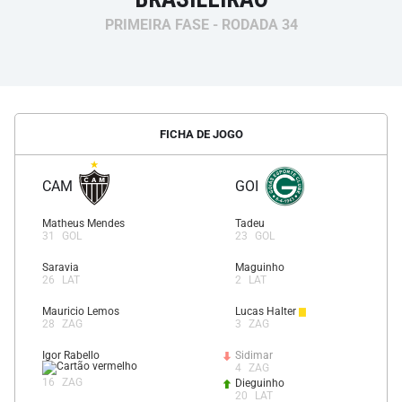
PRIMEIRA FASE - RODADA 34
FICHA DE JOGO
CAM
GOI
Matheus Mendes
Tadeu
31
GOL
23
GOL
Saravia
Maguinho
26
LAT
2
LAT
Mauricio Lemos
Lucas Halter
28
ZAG
3
ZAG
Igor Rabello
Sidimar
4
ZAG
16
ZAG
Dieguinho
20
LAT